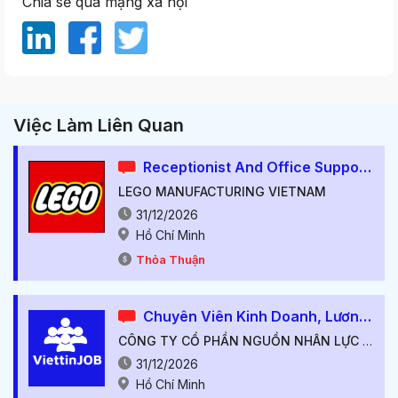
Chia sẻ qua mạng xã hội
Việc Làm Liên Quan
Receptionist And Office Support
LEGO MANUFACTURING VIETNAM
31/12/2026
Hồ Chí Minh
Thỏa Thuận
Chuyên Viên Kinh Doanh, Lương Cứng Từ 7-10M++, Thu Nhập Hấp Dẫn++
CÔNG TY CỔ PHẦN NGUỒN NHÂN LỰC VIỆT TÍN
31/12/2026
Hồ Chí Minh