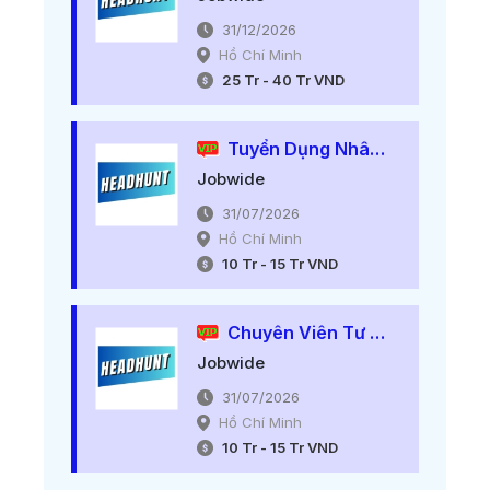
31/12/2026
Hồ Chí Minh
25
Tr
-
40
Tr
VND
Tuyển Dụng Nhân Viên Tư Vấn Khóa Học Ielts - Thu Nhập Upto 25tr.
Jobwide
31/07/2026
Hồ Chí Minh
10
Tr
-
15
Tr
VND
Chuyên Viên Tư Vấn Du Học (thu Nhập Lên Đến 15.000.000)
Jobwide
31/07/2026
Hồ Chí Minh
10
Tr
-
15
Tr
VND