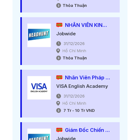
Thỏa Thuận
NHÂN VIÊN KINH DOANH ĐIỆN TỬ
Jobwide
31/12/2026
Hồ Chí Minh
Thỏa Thuận
Nhân Viên Pháp Lý
VISA English Academy
31/12/2026
Hồ Chí Minh
7
Tr
-
10
Tr
VND
Giám Đốc Chiến Lược Kinh Doanh
Jobwide