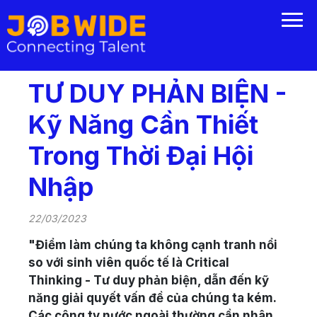
TƯ DUY PHẢN BIỆN -
Kỹ Năng Cần Thiết
Trong Thời Đại Hội
Nhập
22/03/2023
"Điểm làm chúng ta không cạnh tranh nổi
so với sinh viên quốc tế là Critical
Thinking - Tư duy phản biện, dẫn đến kỹ
năng giải quyết vấn đề của chúng ta kém.
Các công ty nước ngoài thường cần nhân