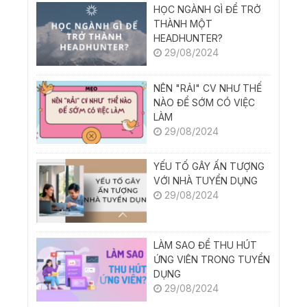
HỌC NGÀNH GÌ ĐỂ TRỞ
THÀNH MỘT
HEADHUNTER?
29/08/2024
NÊN "RẢI" CV NHƯ THẾ
NÀO ĐỂ SỚM CÓ VIỆC
LÀM
29/08/2024
YẾU TỐ GÂY ẤN TƯỢNG
VỚI NHÀ TUYỂN DỤNG
29/08/2024
LÀM SAO ĐỂ THU HÚT
ỨNG VIÊN TRONG TUYỂN
DỤNG
29/08/2024