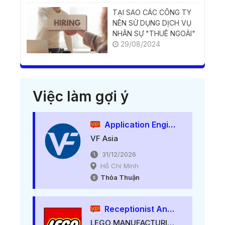
TẠI SAO CÁC CÔNG TY
NÊN SỬ DỤNG DỊCH VỤ
NHÂN SỰ "THUÊ NGOÀI"
29/08/2024
Việc làm gợi ý
Application EngineerUrgent Job
VF Asia
31/12/2026
Hồ Chí Minh
Thỏa Thuận
Receptionist And Office Support
LEGO MANUFACTURING VIETNAM