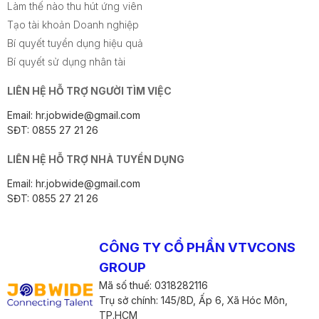
Làm thế nào thu hút ứng viên
Tạo tài khoản Doanh nghiệp
Bí quyết tuyển dụng hiệu quả
Bí quyết sử dụng nhân tài
LIÊN HỆ HỖ TRỢ NGƯỜI TÌM VIỆC
Email: hr.jobwide@gmail.com
SĐT: 0855 27 21 26
LIÊN HỆ HỖ TRỢ NHÀ TUYỂN DỤNG
Email: hr.jobwide@gmail.com
SĐT: 0855 27 21 26
CÔNG TY CỔ PHẦN VTVCONS
GROUP
Mã số thuế: 0318282116
Trụ sở chính: 145/8D, Ấp 6, Xã Hóc Môn,
TP.HCM