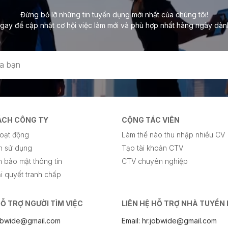
Đừng bỏ lỡ những tin tuyển dụng mới nhất của chúng tôi!
gay để cập nhật cơ hội việc làm mới và phù hợp nhất hàng ngày dàn
ÁCH CÔNG TY
CỘNG TÁC VIÊN
oạt động
Làm thế nào thu nhập nhiều CV
n sử dụng
Tạo tài khoản CTV
 bảo mật thông tin
CTV chuyên nghiệp
i quyết tranh chấp
HỖ TRỢ NGƯỜI TÌM VIỆC
LIÊN HỆ HỖ TRỢ NHÀ TUYỂN
.jobwide@gmail.com
Email: hr.jobwide@gmail.com