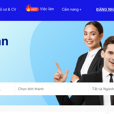
Việc làm
ồ sơ & CV
Cẩm nang
ĐĂNG NH
+
ạn