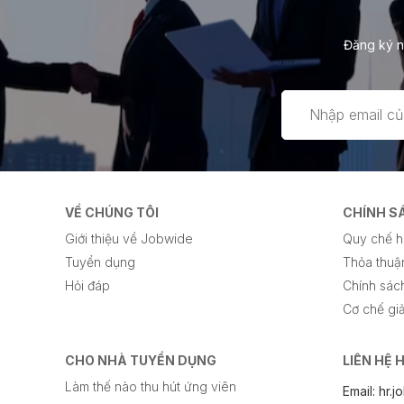
Đăng ký n
VỀ CHÚNG TÔI
CHÍNH S
Giới thiệu về Jobwide
Quy chế h
Tuyển dụng
Thỏa thuậ
Hỏi đáp
Chính sách
Cơ chế giả
CHO NHÀ TUYỂN DỤNG
LIÊN HỆ 
Làm thế nào thu hút ứng viên
Email: hr