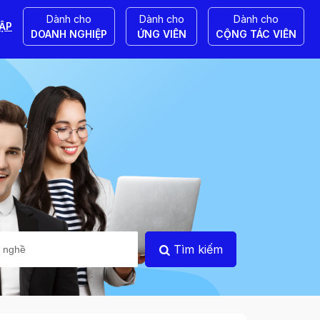
Dành cho
Dành cho
Dành cho
ẬP
DOANH NGHIỆP
ỨNG VIÊN
CỘNG TÁC VIÊN
Tìm kiếm