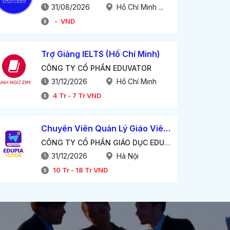
31/08/2026
Hồ Chí Minh ...
-
VND
Trợ Giảng IELTS (Hồ Chí Minh)
CÔNG TY CỔ PHẦN EDUVATOR
31/12/2026
Hồ Chí Minh
4
Tr
-
7
Tr
VND
Chuyên Viên Quản Lý Giáo Viên Tiếng Anh
CÔNG TY CỔ PHẦN GIÁO DỤC EDUCA
31/12/2026
Hà Nội
10
Tr
-
18
Tr
VND