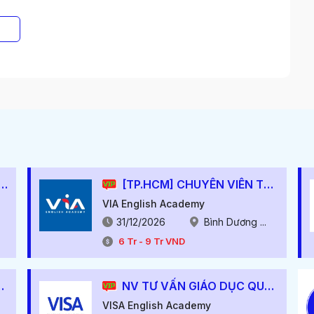
Viên Tư Vấn Giáo Dục
[TP.HCM] CHUYÊN VIÊN TƯ VẤN TUYỂN SINH (Thu Nhập Từ 15 - 20 Triệu)
VIA English Academy
31/12/2026
Bình Dương ...
6
Tr
-
9
Tr
VND
Nhập Lên Đến 15.000.000)
NV TƯ VẤN GIÁO DỤC QUA ĐIỆN THOẠI
VISA English Academy