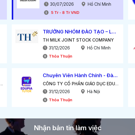
30/07/2026
Hồ Chí Minh
5
Tr
-
8
Tr
VND
TRƯỞNG NHÓM ĐÀO TẠO – LND TEAM LEADER
TH MILK JOINT STOCK COMPANY
31/12/2026
Hồ Chí Minh
Thỏa Thuận
Chuyên Viên Hành Chính - Đào Tạo
sylvania American International School
CÔNG TY CỔ PHẦN GIÁO DỤC EDUCA
31/12/2026
Hà Nội
Thỏa Thuận
Nhận bản tin làm việc