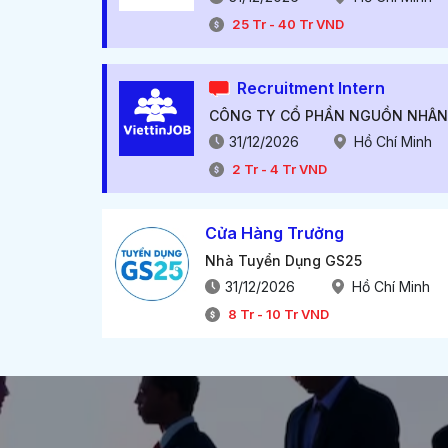
25
Tr
-
40
Tr
VND
Recruitment Intern
31/12/2026
Hồ Chí Minh
2
Tr
-
4
Tr
VND
Cửa Hàng Trưởng
Nhà Tuyển Dụng GS25
31/12/2026
Hồ Chí Minh
8
Tr
-
10
Tr
VND