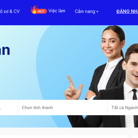
Việc làm
ồ sơ & CV
Cẩm nang
ĐĂNG NH
+
ạn