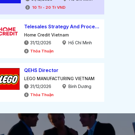
10
Tr
-
20
Tr
VND
Telesales Strategy And Process Manager
Home Credit Vietnam
31/12/2026
Hồ Chí Minh
Thỏa Thuận
QEHS Director
LEGO MANUFACTURING VIETNAM
31/12/2026
Bình Dương
Thỏa Thuận