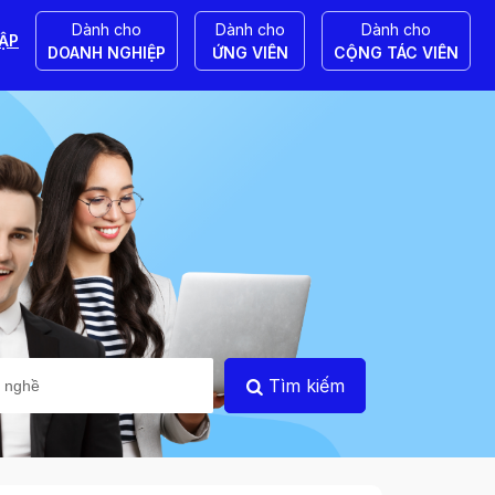
Dành cho
Dành cho
Dành cho
ẬP
DOANH NGHIỆP
ỨNG VIÊN
CỘNG TÁC VIÊN
Tìm kiếm