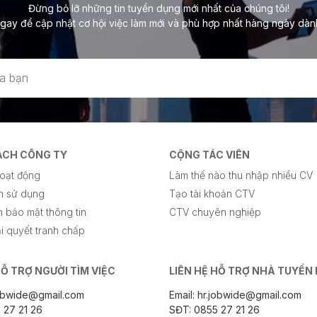
Đừng bỏ lỡ những tin tuyển dụng mới nhất của chúng tôi!
gay để cập nhật cơ hội việc làm mới và phù hợp nhất hàng ngày dàn
ÁCH CÔNG TY
CỘNG TÁC VIÊN
oạt động
Làm thế nào thu nhập nhiều CV
n sử dụng
Tạo tài khoản CTV
 bảo mật thông tin
CTV chuyên nghiệp
i quyết tranh chấp
HỖ TRỢ NGƯỜI TÌM VIỆC
LIÊN HỆ HỖ TRỢ NHÀ TUYỂN
.jobwide@gmail.com
Email: hr.jobwide@gmail.com
 27 21 26
SĐT: 0855 27 21 26