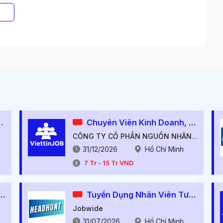
ffice Support
Chuyên Viên Kinh Doanh, Lương Cứng Từ 7-10M++, Thu Nhập Hấp Dẫn++
CÔNG TY CỔ PHẦN NGUỒN NHÂN LỰC VIỆT TÍN
31/12/2026
Hồ Chí Minh
7
Tr
-
15
Tr
VND
 Chiến Lược Kinh Doanh
Tuyển Dụng Nhân Viên Tư Vấn Khóa Học Ielts - Thu Nhập Upto 25tr.
Jobwide
31/07/2026
Hồ Chí Minh