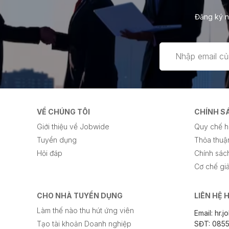
Đăng ký n
VỀ CHÚNG TÔI
CHÍNH S
Giới thiệu về Jobwide
Quy chế h
Tuyển dụng
Thỏa thuậ
Hỏi đáp
Chính sách
Cơ chế giả
CHO NHÀ TUYỂN DỤNG
LIÊN HỆ 
Làm thế nào thu hút ứng viên
Email: hr
Tạo tài khoản Doanh nghiệp
SĐT: 0855