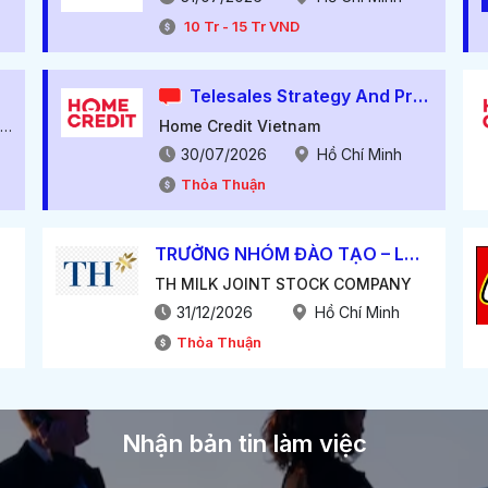
10
Tr
-
15
Tr
VND
Telesales Strategy And Process Manager
CÔNG TY CỔ PHẦN NGUỒN NHÂN LỰC VIỆT TÍN
Home Credit Vietnam
30/07/2026
Hồ Chí Minh
Thỏa Thuận
TRƯỞNG NHÓM ĐÀO TẠO – LND TEAM LEADER
TH MILK JOINT STOCK COMPANY
31/12/2026
Hồ Chí Minh
Thỏa Thuận
Nhận bản tin làm việc